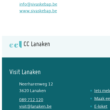
E-mail
info
@
sivaskebap.be
Website
www.sivaskebap.be
CC Lanaken
Visit Lanaken
Neerharenweg 12
,
3620
Lanaken
Iets me
Maak ee
T
089 712 120
E-mail
visit
@
lanaken.be
E-loket