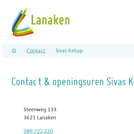
Naar inhoud
Toerisme gemeente Lanaken
Contact
Sivas Kebap
Startpagina
Contact & openingsuren Sivas 
Contact
Adres
Steenweg 133
,
3621
Lanaken
T
089 722 220