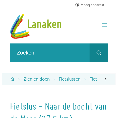
Hoog contrast
Naar inhoud
Toerisme gemeente Lanaken
menu
Wat zoek je?
Zoeken
Zien en doen
Fietslussen
Fietslus - Na
scroll naa
Startpagina
Fietslus - Naar de bocht van