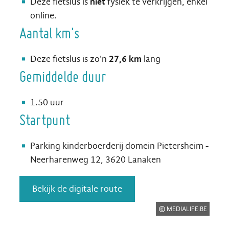
Deze fietslus is
niet
fysiek te verkrijgen, enkel
online.
Aantal km's
Deze fietslus is zo'n
27,6 km
lang
Gemiddelde duur
1.50 uur
Startpunt
Parking kinderboerderij domein Pietersheim -
Neerharenweg 12, 3620 Lanaken
Bekijk de digitale route
MEDIALIFE.BE