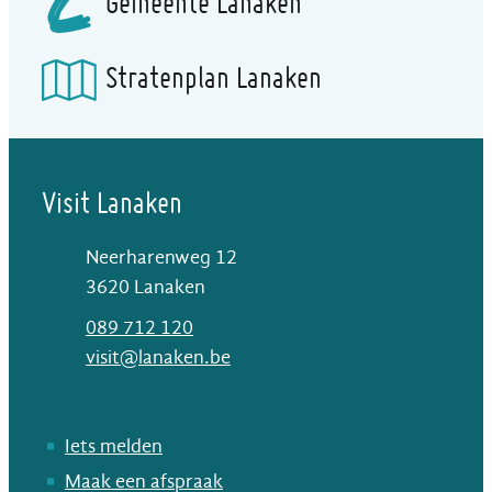
Gemeente Lanaken
Stratenplan Lanaken
Visit Lanaken
Neerharenweg 12
,
3620
Lanaken
T
089 712 120
E-mail
visit
@
lanaken.be
Iets melden
Maak een afspraak