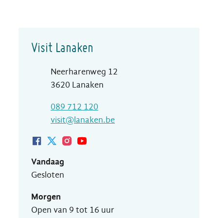
Contact
Visit Lanaken
Adres
Neerharenweg 12
,
3620
Lanaken
T
089 712 120
E-mail
visit
@
lanaken.be
Facebook Visit Lanaken
Twitter Visit Lanaken
Instagram Visit Lanaken
Youtube Visit Lanaken
Vandaag
Gesloten
Morgen
Open van
9
tot
16
uur