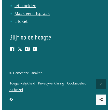
Iets melden
Maak een afspraak
E-loket
Blijf op de hoogte
Facebook
Twitter
Instagram
YouTube
© Gemeente Lanaken
Toegankelijkheid
Privacyverklaring
Cookiebeleid
Naar
AI-beleid
LCP nv 2026 ©
Deel d