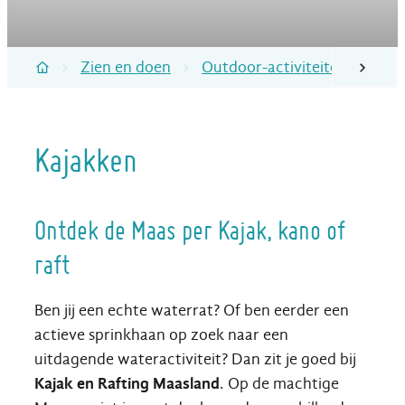
Zien en doen
Outdoor-activiteiten in Lana
scroll naa
Startpagina
Kajakken
Ontdek de Maas per Kajak, kano of
raft
Ben jij een echte waterrat? Of ben eerder een
actieve sprinkhaan op zoek naar een
uitdagende wateractiviteit? Dan zit je goed bij
Kajak en Rafting Maasland
. Op de machtige