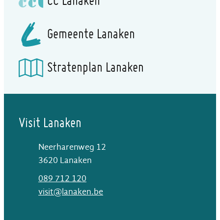
CC Lanaken
Gemeente Lanaken
Stratenplan Lanaken
Visit Lanaken
Neerharenweg 12
,
3620
Lanaken
T
089 712 120
E-mail
visit
@
lanaken.be