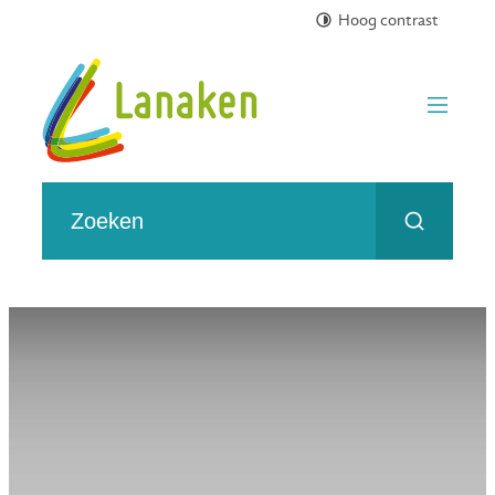
Hoog contrast
Naar inhoud
Toerisme gemeente Lanaken
menu
Wat zoek je?
Zoeken