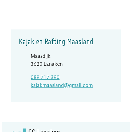
Contact
Kajak en Rafting Maasland
Adres
Maasdijk
,
3620
Lanaken
T
089 717 390
E-mail
kajakmaasland
@
gmail.com