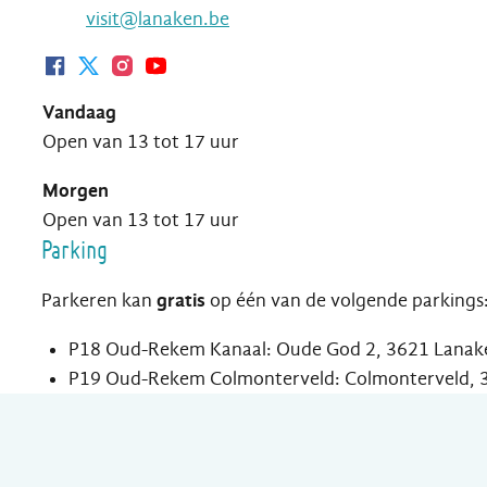
E-mail
visit
@
lanaken.be
Facebook Infobalie Oud-Rekem
Twitter Infobalie Oud-Rekem
Instagram Infobalie Oud-Rekem
Youtube Infobalie Oud-Rekem
Vandaag
Open van
13
tot
17
uur
Morgen
Open van
13
tot
17
uur
Parking
Parkeren kan
gratis
op één van de volgende parkings
P18 Oud-Rekem Kanaal: Oude God 2, 3621 Lana
P19 Oud-Rekem Colmonterveld: Colmonterveld,
Openingsuren