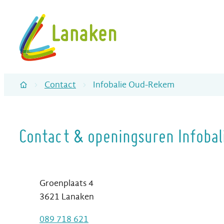
Naar inhoud
Toerisme gemeente Lanaken
Contact
Infobalie Oud-Rekem
Startpagina
Contact & openingsuren Infoba
Contact
Adres
Groenplaats 4
,
3621
Lanaken
T
089 718 621