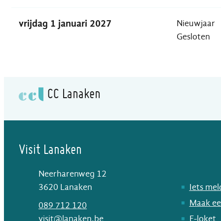
vrijdag 1 januari 2027
Nieuwjaar
Gesloten
CC Lanaken
Visit Lanaken
Neerharenweg 12
,
3620
Lanaken
Iets me
Maak ee
T
089 712 120
E-mail
visit
@
lanaken.be
E-loket