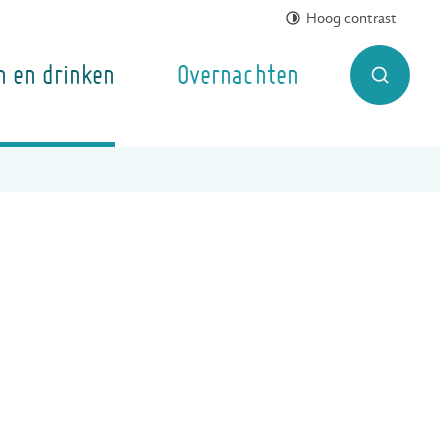
Hoog contrast
n en drinken
Overnachten
Zoek tonen 