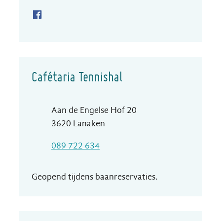
Facebook Café Pannehof
Cafétaria Tennishal
Adres
Aan de Engelse Hof 20
,
3620
Lanaken
T
089 722 634
Geopend tijdens baanreservaties.