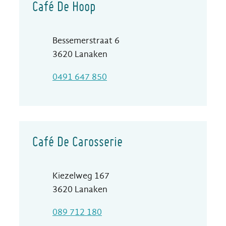
Café De Hoop
Adres
Bessemerstraat 6
,
3620
Lanaken
Gsm
0491 647 850
Café De Carosserie
Adres
Kiezelweg 167
,
3620
Lanaken
T
089 712 180