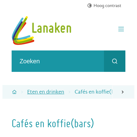
Hoog contrast
Naar inhoud
Toerisme gemeente Lanaken
menu
Wat zoek je?
Zoeken
Eten en drinken
Cafés en koffie(bars)
scroll naa
Startpagina
Cafés en koffie(bars)