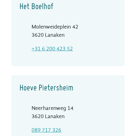
Het Boelhof
Adres
Molenweideplein 42
,
3620
Lanaken
T
+31 6 200 423 52
Hoeve Pietersheim
Adres
Neerharenweg 14
,
3620
Lanaken
T
089 717 326