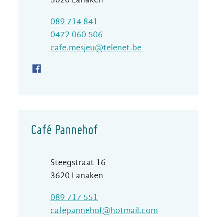
T
089 714 841
Gsm
0472 060 506
E-mail
cafe.mesjeu
@
telenet.be
Facebook Café Mesjeu
Café Pannehof
Adres
Steegstraat 16
,
3620
Lanaken
T
089 717 551
E-mail
cafepannehof
@
hotmail.com