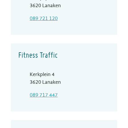
,
3620
Lanaken
T
089 721 120
Fitness Traffic
Adres
Kerkplein 4
,
3620
Lanaken
T
089 717 447