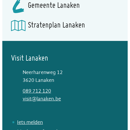
Gemeente Lanaken
Stratenplan Lanaken
Visit Lanaken
Neerharenweg 12
,
3620
Lanaken
T
089 712 120
E-mail
visit
@
lanaken.be
Iets melden