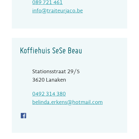
Gsm
089 721 461
E-mail
info
@
traiteurjaco.be
Koffiehuis SeSe Beau
Adres
Stationsstraat 29/5
,
3620
Lanaken
Gsm
0492 314 380
E-mail
belinda.erkens
@
hotmail.com
Facebook Koffiehuis SeSe Beau