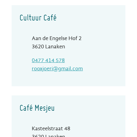
Contact
Cultuur Café
Adres
Aan de Engelse Hof 2
,
3620
Lanaken
Gsm
0477 414 578
E-mail
rooxjoeri
@
gmail.com
Café Mesjeu
Adres
Kasteelstraat 48
,
3620
Lanaken