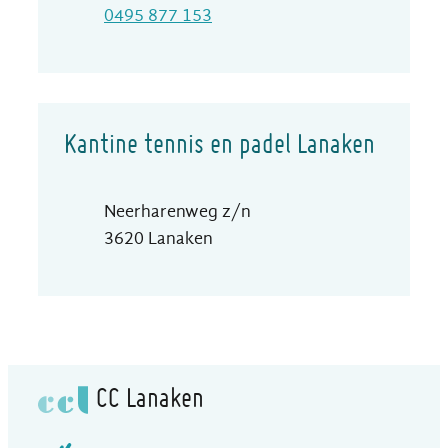
Gsm
0495 877 153
Kantine tennis en padel Lanaken
Adres
Neerharenweg z/n
,
3620
Lanaken
CC Lanaken