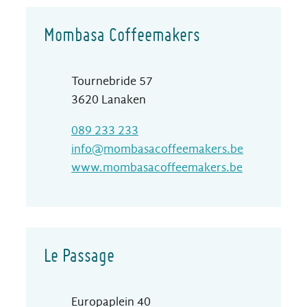
Mombasa Coffeemakers
Adres
Tournebride 57
,
3620
Lanaken
T
089 233 233
E-mail
info
@
mombasacoffeemakers.be
Website
www.mombasacoffeemakers.be
Le Passage
Adres
Europaplein 40