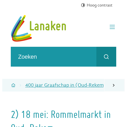
Hoog contrast
Naar inhoud
Toerisme gemeente Lanaken
menu
Wat zoek je?
Zoeken
400 jaar Graafschap in (Oud-Rekem)
2) 1
scroll naa
Startpagina
2) 18 mei: Rommelmarkt in