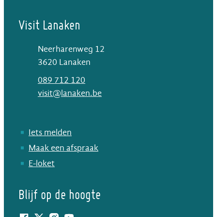
Visit Lanaken
Neerharenweg 12
,
3620
Lanaken
T
089 712 120
E-mail
visit
@
lanaken.be
Iets melden
Maak een afspraak
E-loket
Blijf op de hoogte